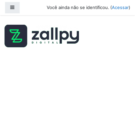
Ir para o conteúdo principal
Painel lateral
Você ainda não se identificou. (
Acessar
)
EAD Zallpy